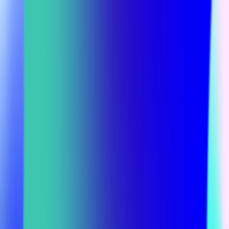
CRAFFT
Crafft logo
CRAFFT
Crafft logo
Referenzen
Design + Technologie
Beratung
Agentur
Themen