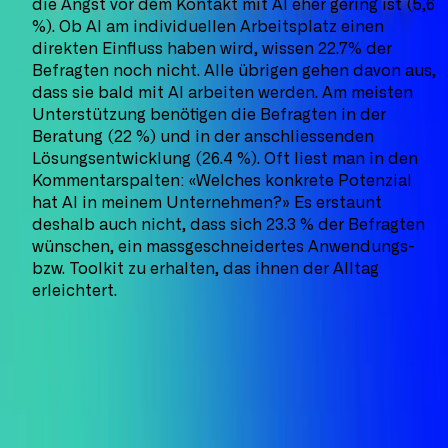
die Angst vor dem Kontakt mit AI eher gering ist (5,6
%). Ob AI am individuellen Arbeitsplatz einen
direkten Einfluss haben wird, wissen 22.7% der
Befragten noch nicht. Alle übrigen gehen davon aus,
dass sie bald mit AI arbeiten werden. Am meisten
Unterstützung benötigen die Befragten in der
Beratung (22 %) und in der anschliessenden
Lösungsentwicklung (26.4 %). Oft liest man in den
Kommentarspalten: «Welches konkrete Potenzial
hat AI in meinem Unternehmen?» Es erstaunt
deshalb auch nicht, dass sich 23.3 % der Befragten
wünschen, ein massgeschneidertes Anwendungs-
bzw. Toolkit zu erhalten, das ihnen der Alltag
erleichtert.
Ausblick
Un­ter­neh­men, die sich greif­ba­re Wett­be­werbs­vor­tei­le
ver­schaf­fen wol­len, kul­ti­vie­ren neue Ge­schäfts­in­tel­li­