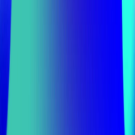
Raphael
Perret
25.10.2023
Künstliche und Reale Intelligenz
leicht gemacht.
2023 ist für CRAFFT ein «Ga­me Chan­ging» Jahr. Wir ma­
chen uns seit An­fang Jahr mit al­len mög­li­chen AI-Tools
ver­traut und fin­den her­aus, wie sie uns hel­fen kön­nen,
mit AI noch krea­ti­ver zu sein. Wie bei al­len neu­en Mit­ar­
bei­ten­den geht es dar­um her­aus zu fin­den, wie wir gut
zu­sam­men­ar­bei­ten und ge­mein­sam et­was Neu­es schaf­
fen kön­nen.
Vom Ma­chen zum Den­ken
Für uns Crea­ti­ves ver­än­dert sich das Spiel, weil uns der
Ein­satz mas­si­ver Re­chen­leis­tung hilft, die Ent­wick­lung