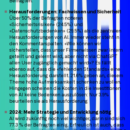
Befragten.
Herausforderungen: Fachwissen und Sicherheit
Über 50% der Befragten notieren
«Sicherheitsrisiken» (24.5%) und
«Datenschutzbedenken» (29.5%) als die zentralen
Herausforderungen von AI. Immer wieder steht in
den Kommentarspalten: «Wie können wir
sicherstellen, dass unser Firmenwissen zwar intern
geteilt und gelernt wird, aber nicht via ChatGPT
allen User zugänglich gemacht wird»? Es fällt
ebenso auf, dass die «fehlenden Standards» eine
Herausforderung darstellt. 21.6% geben an, diesem
Theme hohe Aufmerksamkeit schenken zu wollen.
Hingegen scheinen die Kosten in die Investitionen
von AI keine Bedenken auszulösen: Nur 3.9%
beurteilen sie als Herausforderung
2024: Mehr Strategie und Entwicklung nötig
AI wird zukünftig noch viel wichtiger, darin sind sich
77.3 % der Befragten einig. Erfreulich ist auch, dass