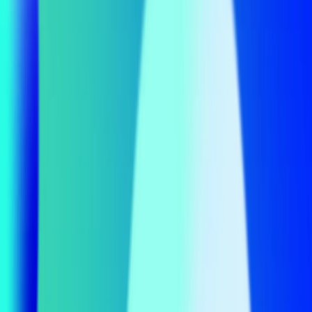
Beratung
Total Web Review
BrandSystem Sprint
Über CRAFFT