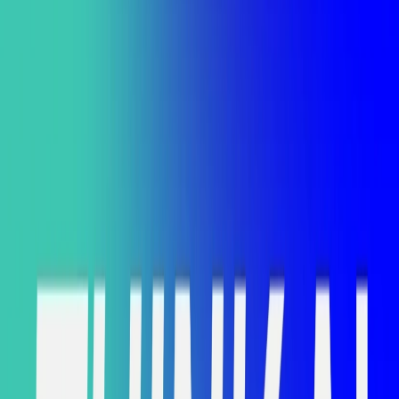
Vom Hy­pe zum Pro­to­ty­pe
Die Aus­wer­tung der Um­fra­ge hat uns dar­in be­stärkt,
dem The­ma AI einen kon­zep­tio­nel­len Rah­men zu ge­ben.
Ge­mein­sam mit Ex­per­ten der Fach­hoch­schu­len FHNW
und ZHAW ha­ben wir einen AI-De­si­gnsprint ent­wi­ckelt,
den wir für in­ter­es­sier­te Un­ter­neh­men an­bie­ten: Wäh­
rend des 4-tä­gi­gen in­ter­ak­ti­ven Pro­gramms mit un­se­
rem mul­ti­dis­zi­pli­nären Team wer die Teil­neh­me­nden die
wir­kungs­volls­ten An­wen­dun­gen von AI iden­ti­fi­zie­ren,
die Ent­wick­lung ei­nes funk­tio­nie­ren­den Pro­to­typs ge­
stal­ten und die KPIs de­fi­nie­ren, die mit An­wen­den­den
va­li­diert wer­den kön­nen.
Umfrage