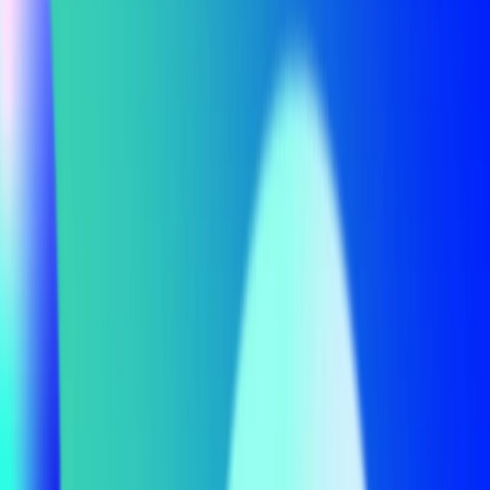
Senden
Footer überspringen.
Hohlstrasse 201
–
8004 Zürich
–
Google Maps
LinkedIn
Instagram
Design + Technologie
Markenentwicklung und -führung
Websites und Webplattformen
Intelligentes Marketing
Amiwo SaaS