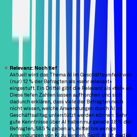
Wir führten die Umfrage im September 2023 on­li­ne
durch. Sie dau­er­te ca. 10 Mi­nu­ten. Die Teil­neh­
menden wur­den über ver­schie­de­ne Kanä­le (E-Mail, So­
ci­al Me­dia, etc.) zur Teil­nah­me ein­ge­la­den – sie
stammen alle aus unserem Netzwerk und insbesondere
aus den Branchen Technologie/B2B, Kultur und
Immobilienentwicklung. Aus der Umfrage ergaben sich
folgende Key Findings:
Relevanz: Noch tief
Aktuell wird das Thema AI im Geschäftsumfeld von
(nur) 12 % der Befragten als «sehr relevant»
eingestuft. Ein Drittel gibt die Relevanz als «tief» an.
Diese tiefen Zahlen lassen aufhorchen und sich
dadurch erklären, dass viele der Befragten noch
nicht wissen, welche Anwendungen durch AI im
Geschäftsalltag unterstützt werden können: Sehr
gute Kenntnisse über AI haben nur gerade 3.8 % der
Befragten, 58.5 % geben an, mittel bis wenige
Anwendungen von KI zu kennen. Fazit: AI ist medial