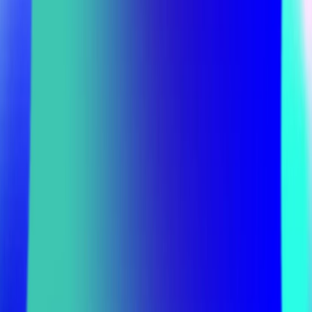
Amiwo
Kontakt
Overlay schliessen
Home
/
themen
Aufbruch in eine neue Ära
der Intelligenz
Wir woll­ten im Sep­tem­ber 2023 wis­sen,
wie un­se­re ak­tu­el­len und ehe­ma­li­gen Kun­
den und Ge­schäfts­part­ner zur­zeit mit AI
um­ge­hen. Wir ha­ben die Um­fra­ge an rund
600 Kon­tak­te ver­schickt und 176 aus­ge­
füll­te Fra­ge­bo­gen aus­ge­wer­tet.