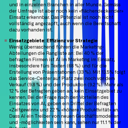
und in einzelnen Branchen in aller Munde. Gemäss
der Umfrage ist aber noch kein «flächendeckender»
Einsatz erkennbar. Das Potenzial ist noch nicht
vollständig angezapft, auch wenn die Bereitschaft
dazu vorhanden ist.
Einsatzgebiete: Effizienz vor Strategie
Wenig überraschend führen die Marketing-
Abteilungen die Rangliste an: Bei 40 % der
befragten Firmen ist AI im Marketing im Einsatz,
insbesondere fürs Texten (68 %) und für die
Erstellung von Präsentationen (33 %). Mit 13.5% folgt
das Service-Center auf Platz zwei noch vor dem
Verkauf (9.8 %) und der Produktion (9.2 %). Mehr als
12 % der Befragten geben an, kein Einsatzgebiet zu
kennen. Bei der Frage nach den Vorteilen des
Einsatzes von AI, geben ein Drittel der Befragten
«Zeitgewinn» und 22 % «höhere Produktivität» an.
Dass AI ein Treiber von neuen Geschäftsmodellen
und -möglichkeiten sein kann, sehen nur 11.1 % der