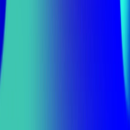
ra­di­ka­ler neu­er De­si­gns zü­gig vor­wärts­ zu­ trei­ben. Es ist
ein biss­chen so, als hät­te man einen su­per krea­ti­ven As­
sis­ten­ten, der Din­ge tut, die wir uns nie hät­ten vor­stel­
len kön­nen. Und das Bes­te dar­an? An­statt auf ei­ne In­
spi­ra­ti­on zu war­ten, geht un­ser Ro­bo­ter-As­sis­tent ein­
fach los – oh­ne Fra­gen zu stel­len.
Wie nut­zen un­se­re Kun­den AI?
Auch in vie­len Kun­den­mee­tings ist AI ein gros­ses The­
ma. Die Lust, sich ver­mehrt mit AI aus­ein­an­der zu set­
zen, ist spür­bar. Bei ei­ni­gen Kun­den, die z. B. Pro­dukt­
ka­ta­lo­ge/PIMs ein­set­zen oder Cock­pits für den in­ter­
nen Wis­sen­strans­fer, un­ter­stüt­zen wir mit tech­ni­scher
Be­ra­tung und UX/UI-De­si­gns be­reits. Mit un­se­rer Sep­
tem­ber-Um­fra­ge woll­ten wir her­aus­fin­den, wie es mit
al­len an­de­ren aus­schaut: sind Bu­si­ness Ca­ses ge­plant?
Wie ist der ge­ne­rel­le Kennt­nis­stand, etc.