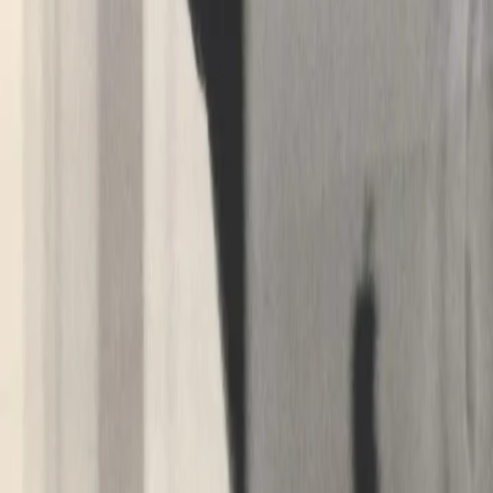
Doch wer hin­ter die Fas­sa­den schaut merkt schnel
har­te Ar­beit, die meis­tens mit der Po­si­tio­nie­r
Wir un­ter­stütz­ten dich da­bei, die rich­ti­ge In­no­v
krea­ti­ver, de­sto bes­ser, im­mer aber pas­send zu 
tes­ten die­se an ei­nem sehr rea­li­täts­na­hen Pro­to
EB-Designsprint
Ein Designsprint ist ein strukturierter, zielorie
wir als erstes die Positionierung der Arbeitgebe
powerful». Danach leiten wir Ideen ab, loten Po
Aus Erfahrung sind diese Punkte für die Zusamm