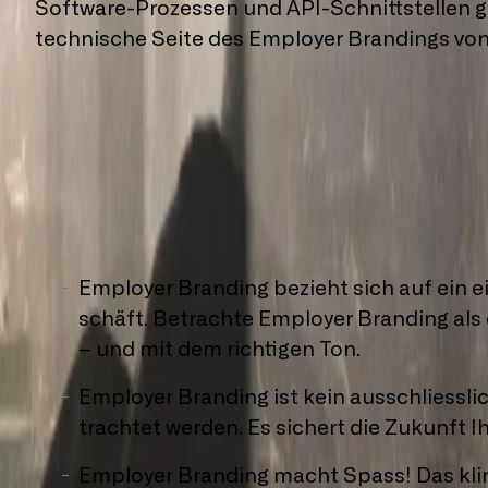
Software-Prozessen und API-Schnittstellen g
technische Seite des Employer Brandings von
In­ter­es­siert? Dann ha­
Em­ploy­er Bran­ding be­zieht sich auf ein e
schäft. Be­trach­te Em­ploy­er Bran­ding als ei
– und mit dem rich­ti­gen Ton.
Em­ploy­er Bran­ding ist kein aus­sch­liess­
trach­tet wer­den. Es si­chert die Zu­kunft I
Em­ploy­er Bran­ding macht Spass! Das klingt