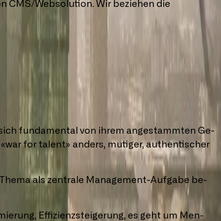
en CMS/Websolution. Wir beziehen die
 für dich.
t sich fun­da­men­tal von ih­rem an­ge­stamm­ten Ge­
 «war for ta­lent» an­ders, mu­ti­ger, au­then­ti­scher
 The­ma als zen­tra­le Ma­na­ge­ment-Auf­ga­be be­
e­rung, Ef­fi­zi­enz­stei­ge­rung, es geht um Men­