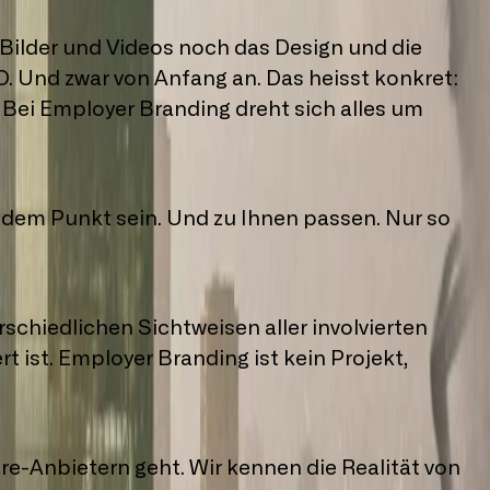
 Bilder und Videos noch das Design und die
 O. Und zwar von Anfang an. Das heisst konkret:
Bei Employer Branding dreht sich alles um
uf dem Punkt sein. Und zu Ihnen passen. Nur so
chiedlichen Sichtweisen aller involvierten
t ist. Employer Branding ist kein Projekt,
-An­bie­tern geht. Wir kennen die Realität von