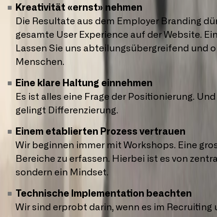
Kreativität «ernst» nehmen
Die Resultate aus dem Employer Branding dürf
gesamte User Experience auf der Website. Ein 
Lassen Sie uns abteilungsübergreifend und o
Menschen.
Eine klare Haltung einnehmen
Es ist alles eine Frage der Positionierung. U
gelingt Differenzierung.
Einem etablierten Prozess vertrauen
Wir beginnen immer mit Workshops. Eine gross
Bereiche zu erfassen. Hierbei ist es von zentr
sondern ein Mindset.
Technische Implementation beachten
Wir sind erprobt darin, wenn es im Recruiting