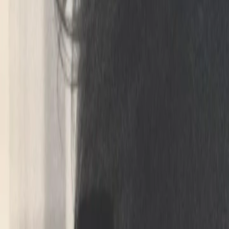
Agentur
Themen
Amiwo
Kontakt
Overlay schliessen
Home
/
themen
Regel #1 im 
be afraid to b