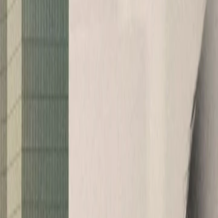
n­ders im B2B oder in tra­di­tio­nel­len
Stra­te­gi­en zu ex­pe­ri­men­tie­ren.
das be­ste­hen­de Un­ter­neh­men­si­ma­
en In­no­va­ti­ons­grad. Ser­vi­ces und Pro­duk­te
r­liert man die In­no­va­ti­ons­kraft und tritt eher
n.