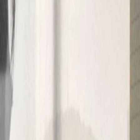
­yo­ne el­se. Vie­le Un­ter­neh­men, be­so
­en und in­no­va­ti­ven Em­ploy­er-Brand-
­ar­bei­ter:in­nen ab­zu­schre­cken oder 
esetzt.
lz sein – so­wohl auf ih­re Her­kunft als auch auf ih­r
 ei­ge­ne Team, neue Fach­- oder Lehr­kräf­te geht, ve
Fir­men und denkt sich: soll­ten wir auch so ma­che