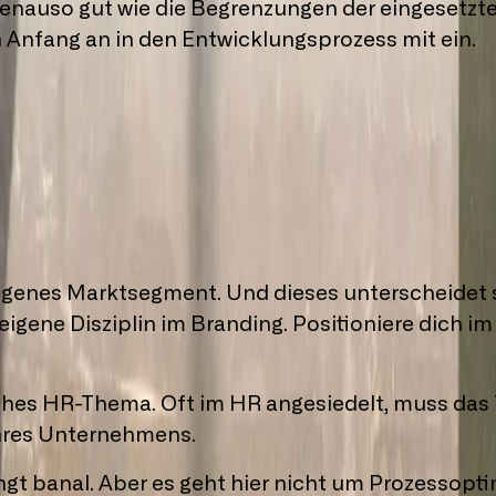
enauso gut wie die Begrenzungen der eingesetzt
 Anfang an in den Entwicklungsprozess mit ein.
ben wir noch drei The­men
i­ge­nes Markt­seg­ment. Und die­ses un­ter­schei­d­e
­ge­ne Dis­zi­plin im Bran­ding. Po­si­tio­nie­re dich im
li­ches HR-The­ma. Oft im HR an­ge­sie­delt, muss das
h­res Un­ter­neh­mens.
 ba­nal. Aber es geht hier nicht um Pro­zes­s­op­ti­mi