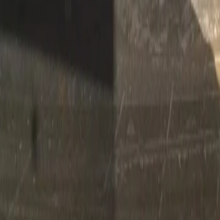
Ich bin mit den
Datenschutzrichtlinien
einverst
Senden
Footer überspringen.
Hohlstrasse 201
–
8004 Zürich
–
Google Maps
LinkedIn
Instagram
Design + Technologie
Markenentwicklung und -führung
Websites und Webplattformen
Intelligentes Marketing
Amiwo SaaS