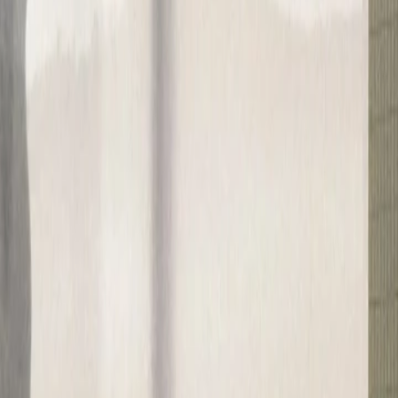
l: auch in der US-ame­ri­ka­ni­schen Ar­beits-Kul­tur
ung an­fängt, gu­te Ge­schich­ten und tol­le Um­set­zu
a­ti­on für dein Em­ploy­er Bran­ding zu fin­den und sind
dir. In un­se­rem Em­ploy­er Bran­ding (EB) De­si­gnsp
­ty­pen.
ntierter Prozess, der die Phasen von der Diagnose 
rmarke fest, um kreative Möglichkeiten gezielt zu 
tenziale für deine Zielgruppen aus und entwickeln
enarbeit wichtig: