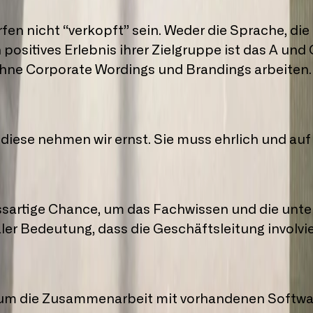
en nicht “verkopft” sein. Weder die Sprache, die
positives Erlebnis ihrer Zielgruppe ist das A und
hne Corporate Wordings und Brandings arbeiten. 
nd diese nehmen wir ernst. Sie muss ehrlich und a
artige Chance, um das Fachwissen und die unters
aler Bedeutung, dass die Geschäftsleitung involvier
 um die Zusammenarbeit mit vorhandenen Soft­wa­re