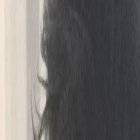
CRAFFT
Crafft logo
CRAFFT
Crafft logo
Referenzen
Design + Technologie
Beratung