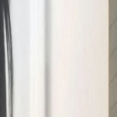
Employer Bran
e different...