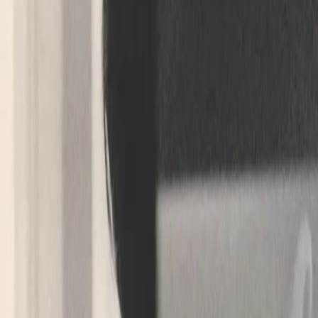
...be afraid of being the sa­me as eve­r
Bran­chen, scheu­en sich da­vor, mit neu
Meis­tens aus Angst, po­ten­zi­el­le Mit
ge zu be­schä­di­gen.
Michael
Ruetti
11.11.2023
Employer Branding dank Sprints
leicht gemacht und umg
Wes­halb ei­gent­lich? Schwei­zer Fir­men kön­nen sto
sind meist hoch kom­pe­ti­tiv. So­bald es aber um das
bie­der auf. Man schaut nei­disch auf gros­se US-