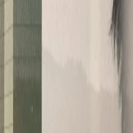
 kocht man nur mit Was­ser. Al­les an­de­re ist
n­gen lie­fert. Und ge­nau dar­um geht es uns auch.
 spe­zia­li­siert dar­auf, die­se auch um­zu­set­zen. Je
rint le­gen wir ge­mein­sam mit Eck­wer­te fest und
bis zur Umsetzung begleitet. Im Designsprint legen
nutzen. Die Resultate sind «pure, simple &
 Prototypen.